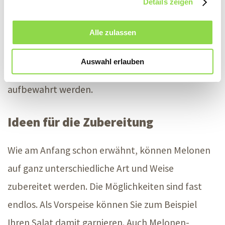
Details zeigen
bis
15 Grad
. Länger als ein bis zwei Wochen sollten
Alle zulassen
Sie eine Melone nicht lagern. Ist sie bereits
angeschnitten, kann sie in Frischhaltefolie
Auswahl erlauben
verpackt noch ein bis zwei Tage im Kühlschrank
aufbewahrt werden.
Ideen für die Zubereitung
Wie am Anfang schon erwähnt, können Melonen
auf ganz unterschiedliche Art und Weise
zubereitet werden. Die Möglichkeiten sind fast
endlos. Als Vorspeise können Sie zum Beispiel
Ihren Salat damit garnieren. Auch Melonen-