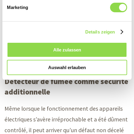
spécialisé examine périodiquement les prises,
Marketing
interrupteurs, appareils électriques et fusibles. Un
contrôle périodique des installations électriques
Details zeigen
est d’ailleurs prescrit par l’ordonnance sur les
Alle zulassen
installations électriques à basse tension (
OIBT
) et
relève de la responsabilité du propriétaire.
Auswahl erlauben
Détecteur de fumée comme sécurité
additionnelle
Même lorsque le fonctionnement des appareils
électriques s’avère irréprochable et a été dûment
contrôlé, il peut arriver qu’un défaut non décelé