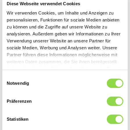
Diese Webseite verwendet Cookies
confiée à un
électricien
.
Wir verwenden Cookies, um Inhalte und Anzeigen zu
personalisieren, Funktionen für soziale Medien anbieten
Attention, danger d’incendie !
zu können und die Zugriffe auf unsere Website zu
analysieren. Außerdem geben wir Informationen zu Ihrer
Verwendung unserer Website an unsere Partner für
Un important aspect de la sécurité électrique
soziale Medien, Werbung und Analysen weiter. Unsere
chez soi consiste à se prémunir contre les
Partner führen diese Informationen möglicherweise mit
weiteren Daten zusammen, die Sie ihnen bereitgestellt
incendies, lesquels peuvent survenir lorsque par
haben oder die sie im Rahmen Ihrer Nutzung der Dienste
exemple un fil ou un appareil défectueux
gesammelt haben.
Einwilligungsauswahl
Notwendig
surchauffe. Les statistiques montrent que 25 %
des incendies environ sont liés à l’électricité. Il
Präferenzen
convient donc de répertorier les sources de
dangers et de réévaluer régulièrement les risques.
Statistiken
Dans ce but, il est nécessaire qu’un électricien