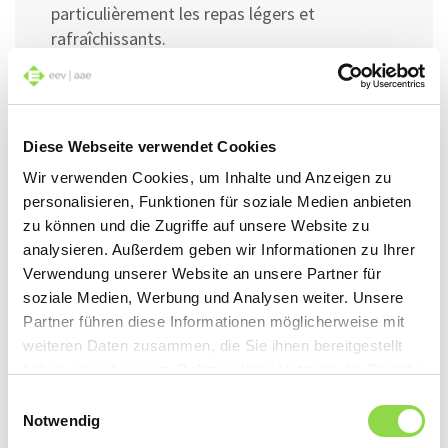
particulièrement les repas légers et
rafraîchissants.
En savoir plus
Diese Webseite verwendet Cookies
Wir verwenden Cookies, um Inhalte und Anzeigen zu
personalisieren, Funktionen für soziale Medien anbieten
zu können und die Zugriffe auf unsere Website zu
analysieren. Außerdem geben wir Informationen zu Ihrer
Verwendung unserer Website an unsere Partner für
soziale Medien, Werbung und Analysen weiter. Unsere
Partner führen diese Informationen möglicherweise mit
21 mai 2025 |
Lifestyle
weiteren Daten zusammen, die Sie ihnen bereitgestellt
Conseils pour la
haben oder die sie im Rahmen Ihrer Nutzung der Dienste
gesammelt haben.
grillade
Einwilligungsauswahl
Notwendig