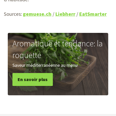
Sources:
gemuese.ch
/
Liebherr
/
EatSmarter
Aromatique et tendance: la
roquette
Saveur méditerranéenne au menu
En savoir plus