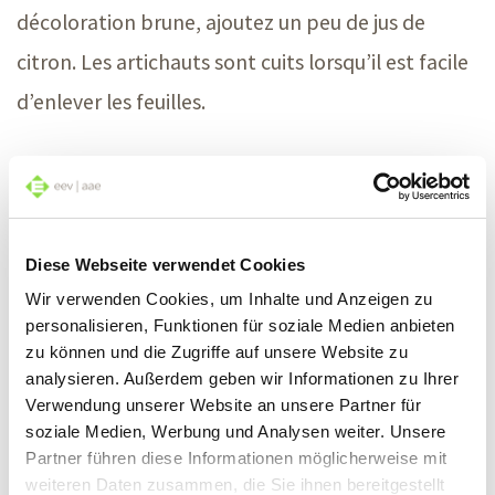
décoloration brune, ajoutez un peu de jus de
citron. Les artichauts sont cuits lorsqu’il est facile
d’enlever les feuilles.
Conseils pour servir les artichauts
Il existe différentes manières de déguster les
Diese Webseite verwendet Cookies
artichauts. Servez-les entiers en entrée ou
Wir verwenden Cookies, um Inhalte und Anzeigen zu
accompagnés de dips et de sauces. Pour profiter
personalisieren, Funktionen für soziale Medien anbieten
d’un goût encore plus exquis, retirez les feuilles de
zu können und die Zugriffe auf unsere Website zu
analysieren. Außerdem geben wir Informationen zu Ihrer
l’extérieur vers l’intérieur, enduisez-les de sauce et
Verwendung unserer Website an unsere Partner für
régalez-vous ensuite de la partie inférieure
soziale Medien, Werbung und Analysen weiter. Unsere
Partner führen diese Informationen möglicherweise mit
charnue. Mais l’artichaut est également un délice
weiteren Daten zusammen, die Sie ihnen bereitgestellt