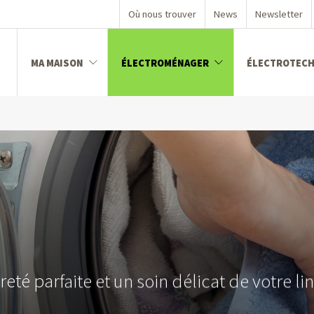
Où nous trouver
News
Newsletter
MA MAISON
ÉLECTROMÉNAGER
ÉLECTROTEC
ngeler
dans la branche
ion
té
nager
é parfaite et un soin délicat de votre li