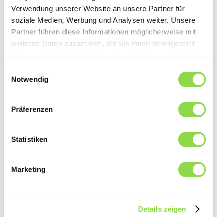
13. März 2024 |
Waschen und Trocknen
Verwendung unserer Website an unsere Partner für
Wie waschen Sie Seide?
soziale Medien, Werbung und Analysen weiter. Unsere
Partner führen diese Informationen möglicherweise mit
Darf Seide in die Waschmaschine oder ist eine
weiteren Daten zusammen, die Sie ihnen bereitgestellt
Handwäsche die bessere Wahl? Und warum ist
haben oder die sie im Rahmen Ihrer Nutzung der Dienste
dieser Stoff überhaupt so empfindlich? Wir
gesammelt haben.
Einwilligungsauswahl
haben die Antworten auf diese Fragen.
Notwendig
Jetzt lesen
Präferenzen
Statistiken
Marketing
Details zeigen