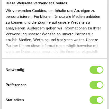
Diese Webseite verwendet Cookies
So raffiniert sind moderne Waschmaschinen
Wir verwenden Cookies, um Inhalte und Anzeigen zu
personalisieren, Funktionen für soziale Medien anbieten
Jetzt lesen
zu können und die Zugriffe auf unsere Website zu
analysieren. Außerdem geben wir Informationen zu Ihrer
Verwendung unserer Website an unsere Partner für
soziale Medien, Werbung und Analysen weiter. Unsere
Partner führen diese Informationen möglicherweise mit
Genug Staub aufgewirbelt
weiteren Daten zusammen, die Sie ihnen bereitgestellt
haben oder die sie im Rahmen Ihrer Nutzung der Dienste
So bleibt Ihr Zuhause schön sauber
gesammelt haben.
Einwilligungsauswahl
Notwendig
Jetzt lesen
Präferenzen
Statistiken