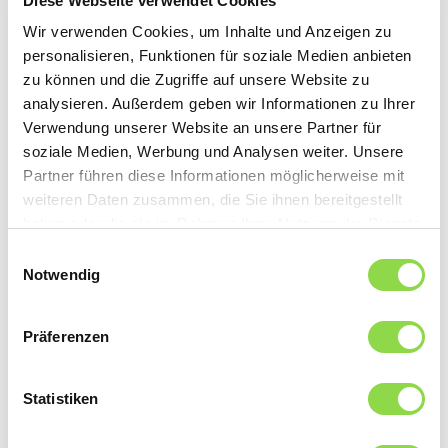
Diese Webseite verwendet Cookies
nach dem Waschen auswringen. Sonst verhaken
Wir verwenden Cookies, um Inhalte und Anzeigen zu
personalisieren, Funktionen für soziale Medien anbieten
sich die Fasern ineinander und sie verfilzt.
zu können und die Zugriffe auf unsere Website zu
analysieren. Außerdem geben wir Informationen zu Ihrer
Zusatztipps für die Wollpflege
Verwendung unserer Website an unsere Partner für
soziale Medien, Werbung und Analysen weiter. Unsere
Partner führen diese Informationen möglicherweise mit
Riecht der Pulli nach Raclette, ist er aber nicht
weiteren Daten zusammen, die Sie ihnen bereitgestellt
weiter verschmutzt, können Sie ihn über Nacht
haben oder die sie im Rahmen Ihrer Nutzung der Dienste
gesammelt haben.
draussen auslüften lassen. Soll er wieder etwas
Einwilligungsauswahl
Notwendig
weicher werden und weniger fusseln, packen Sie
ihn einfach in einen Plastikbeutel und legen ihn
Präferenzen
für kurze Zeit ins
Gefrierfach
. Die
Minustemperaturen töten Bakterien ab und
Statistiken
durch die frische, weichere Beschaffenheit fusselt