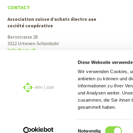
CONTACT
Association suisse d’achats électro aae
société coopérative
Bernstrasse 28
3322 Urtenen-Schönbühl
info@eev.ch
Support téléphonique et conseils
Diese Webseite verwende
Lu–Je: 08h00–12h00 et 13h30–17h00
Wir verwenden Cookies, um
Ve: 08h00–12h00 et 13h30–16h00
anbieten zu können und di
Informationen zu Ihrer Ve
+41 31 380 10 10
und Analysen weiter. Unse
zusammen, die Sie ihnen b
gesammelt haben.
Enregistrez-vous pour notre Newsletter:
Einwilligungsauswahl
Notwendig