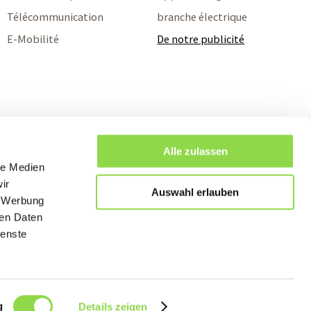
Télécommunication
branche électrique
E-Mobilité
De notre publicité
Alle zulassen
le Medien
ir
Auswahl erlauben
, Werbung
ren Daten
ienste
Suivez nous sur:
g
Details zeigen