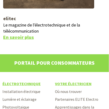
elitec
M
Le magazine de l'électrotechnique et de la
S
télécommunication
E
En savoir plus
PORTAIL POUR CONSOMMATEURS
ÉLECTROTECHNIQUE
VOTRE ÉLECTRICIEN
Installation électrique
Où nous trouver
Lumière et éclairage
Partenaires ELITE Electro
Photovoltaïque
Apprentissages dans la