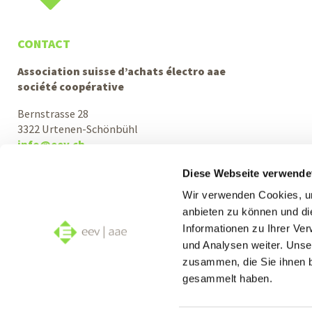
CONTACT
Association suisse d’achats électro aae
société coopérative
Bernstrasse 28
3322 Urtenen-Schönbühl
info@eev.ch
Support téléphonique et conseils
Diese Webseite verwende
Lu–Je: 08h00–12h00 et 13h30–17h00
Wir verwenden Cookies, um
Ve: 08h00–12h00 et 13h30–16h00
anbieten zu können und di
Informationen zu Ihrer Ve
+41 31 380 10 10
und Analysen weiter. Unse
zusammen, die Sie ihnen b
gesammelt haben.