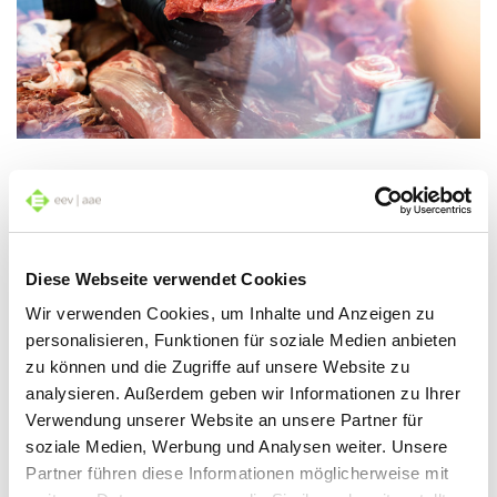
Décongeler : pas de précipitation
Diese Webseite verwendet Cookies
Wir verwenden Cookies, um Inhalte und Anzeigen zu
La viande congelée doit être décongelée
personalisieren, Funktionen für soziale Medien anbieten
lentement. Plus la viande rouge crue décongèle
zu können und die Zugriffe auf unsere Website zu
analysieren. Außerdem geben wir Informationen zu Ihrer
rapidement, plus elle perd de jus. Il en résulte une
Verwendung unserer Website an unsere Partner für
consistance sèche et dure. Il s’agit donc de
soziale Medien, Werbung und Analysen weiter. Unsere
Partner führen diese Informationen möglicherweise mit
procéder en douceur. Le meilleur moyen est de