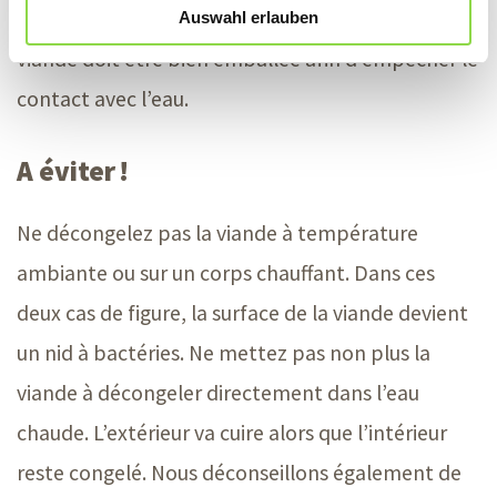
Mais il convient d’observer un point important : la
Auswahl erlauben
viande doit être bien emballée afin d’empêcher le
contact avec l’eau.
A éviter !
Ne décongelez pas la viande à température
ambiante ou sur un corps chauffant. Dans ces
deux cas de figure, la surface de la viande devient
un nid à bactéries. Ne mettez pas non plus la
viande à décongeler directement dans l’eau
chaude. L’extérieur va cuire alors que l’intérieur
reste congelé. Nous déconseillons également de