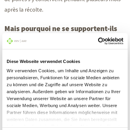
après la récolte.
Mais pourquoi ne se supportent-ils
pas?
Néanmoins, la température n’est pas le seul
Diese Webseite verwendet Cookies
critère déterminant en matière de conservation
Wir verwenden Cookies, um Inhalte und Anzeigen zu
de fruits et légumes. Certaines sortes de fruits et
personalisieren, Funktionen für soziale Medien anbieten
zu können und die Zugriffe auf unsere Website zu
de légumes ne se supportent pas en raison de
analysieren. Außerdem geben wir Informationen zu Ihrer
l’éthylène. Il s’agit d’un gaz de maturation, aussi
Verwendung unserer Website an unsere Partner für
soziale Medien, Werbung und Analysen weiter. Unsere
appelé hormone végétale. De nombreux fruits et
Partner führen diese Informationen möglicherweise mit
légumes laissent échapper ce gaz, lequel accélère
weiteren Daten zusammen, die Sie ihnen bereitgestellt
haben oder die sie im Rahmen Ihrer Nutzung der Dienste
le processus de maturation de leurs congénères