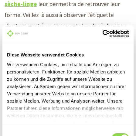
sèche-linge
leur permettra de retrouver leur
forme. Veillez là aussi à observer l’étiquette
d’entretien et à sortir le pantalon du sèche-linge
encore légèrement humide afin d’éviter de le
froisser inutilement. Beaucoup de sèche-linge
Diese Webseite verwendet Cookies
disposent d’un programme spécial « Jeans ».
Wir verwenden Cookies, um Inhalte und Anzeigen zu
Grâce à un cycle de températures spécialement
personalisieren, Funktionen für soziale Medien anbieten
zu können und die Zugriffe auf unsere Website zu
adapté et à un programme de séchage sur
analysieren. Außerdem geben wir Informationen zu Ihrer
mesure, vos jeans favoris retrouvent une forme
Verwendung unserer Website an unsere Partner für
soziale Medien, Werbung und Analysen weiter. Unsere
parfaite, même après le séchage.
Partner führen diese Informationen möglicherweise mit
weiteren Daten zusammen, die Sie ihnen bereitgestellt
Il n’est pas vraiment nécessaire de repasser les
haben oder die sie im Rahmen Ihrer Nutzung der Dienste
vêtements en jeans. Pour un résultat optimal de
gesammelt haben.
Einwilligungsauswahl