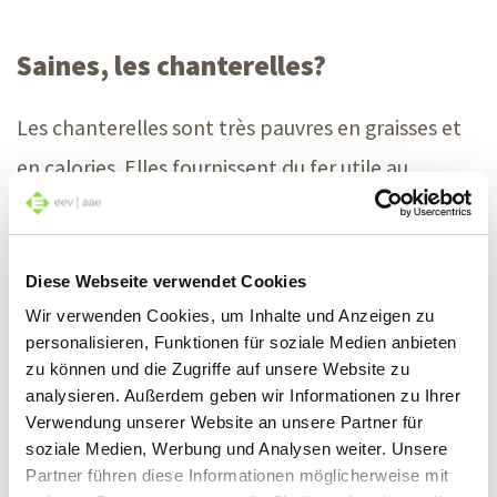
Saines, les chanterelles?
Les chanterelles sont très pauvres en graisses et
en calories. Elles fournissent du fer utile au
transport de l’oxygène dans le corps, des fibres
alimentaires qui activent la digestion et de la
Diese Webseite verwendet Cookies
vitamine A propice à la vue. Alors oui: les
Wir verwenden Cookies, um Inhalte und Anzeigen zu
chanterelles sont saines! Mais comme tous les
personalisieren, Funktionen für soziale Medien anbieten
champignons des bois, elles stockent des métaux
zu können und die Zugriffe auf unsere Website zu
analysieren. Außerdem geben wir Informationen zu Ihrer
lourds et des substances radioactives. C’est
Verwendung unserer Website an unsere Partner für
pourquoi l’OMS recommande de ne pas en
soziale Medien, Werbung und Analysen weiter. Unsere
Partner führen diese Informationen möglicherweise mit
consommer plus d’une fois par semaine, soit