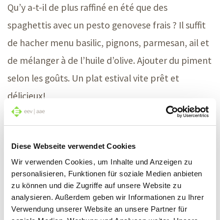
Qu’y a-t-il de plus raffiné en été que des
spaghettis avec un pesto genovese frais ? Il suffit
de hacher menu basilic, pignons, parmesan, ail et
de mélanger à de l’huile d’olive. Ajouter du piment
selon les goûts. Un plat estival vite prêt et
délicieux!
Sel aux herbes
Diese Webseite verwendet Cookies
Le sel étant un moyen de conservation naturel, il
Wir verwenden Cookies, um Inhalte und Anzeigen zu
est aussi possible de préparer aisément chez soi
personalisieren, Funktionen für soziale Medien anbieten
zu können und die Zugriffe auf unsere Website zu
du sel aux herbes. L’avantage: grâce au sel, les
analysieren. Außerdem geben wir Informationen zu Ihrer
herbes aussi se conservent bien. Le sel aux herbes
Verwendung unserer Website an unsere Partner für