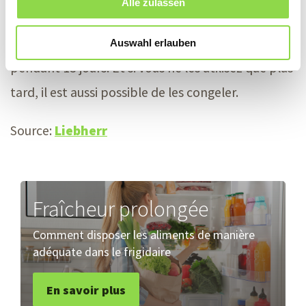
Alle zulassen
Pour une fraîcheur prolongée, les placer dans le
tiroir fraîcheur. Vous pourrez ainsi les garder
Auswahl erlauben
pendant 13 jours. Et si vous ne les utilisez que plus
tard, il est aussi possible de les congeler.
Source:
Liebherr
Fraîcheur prolongée
Comment disposer les aliments de manière
adéquate dans le frigidaire
En savoir plus