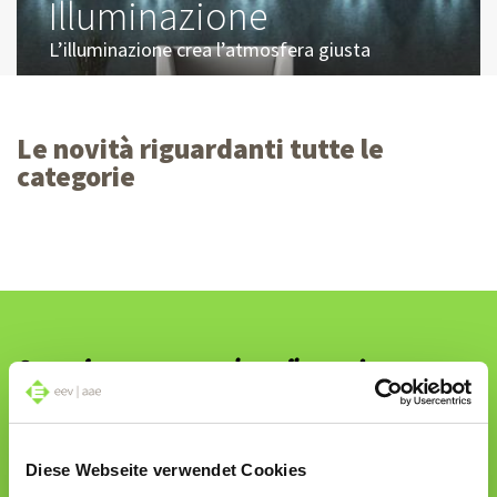
Illuminazione
L’illuminazione crea l’atmosfera giusta
Le novità riguardanti tutte le
Fotovoltaico
categorie
Ecosostenibilità grazie all’energia solare
Telecomunicazione
Il mondo è sempre più connesso
Consulenza personale nelle vostre
vicinanze.
Mobilità elettrica
Diese Webseite verwendet Cookies