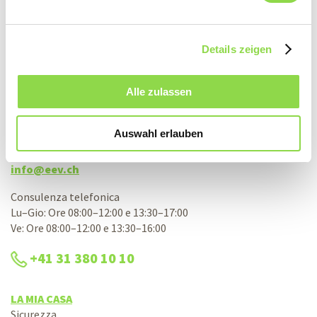
Details zeigen
CONTATTI
Alle zulassen
Associazione svizzera d’acquisto elettrico
aae società cooperativa
Auswahl erlauben
Bernstrasse 28
3322 Urtenen-Schönbühl
info@eev.ch
Consulenza telefonica
Lu–Gio: Ore 08:00–12:00 e 13:30–17:00
Ve: Ore 08:00–12:00 e 13:30–16:00
+41 31 380 10 10
LA MIA CASA
Sicurezza