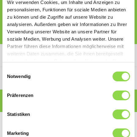
Mobilità sostenibile grazie a automobili
Wir verwenden Cookies, um Inhalte und Anzeigen zu
o
elettriche
personalisieren, Funktionen für soziale Medien anbieten
zu können und die Zugriffe auf unsere Website zu
Utilizzare la mia posizione
analysieren. Außerdem geben wir Informationen zu Ihrer
Verwendung unserer Website an unsere Partner für
soziale Medien, Werbung und Analysen weiter. Unsere
Partner führen diese Informationen möglicherweise mit
weiteren Daten zusammen, die Sie ihnen bereitgestellt
PORTALE PARTNER CONVENZIONATI
haben oder die sie im Rahmen Ihrer Nutzung der Dienste
gesammelt haben.
Einwilligungsauswahl
Notwendig
PORTALE SOCI
Präferenzen
PORTALE CONSUMATORI
Statistiken
Marketing