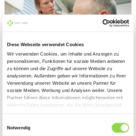
Diese Webseite verwendet Cookies
Lifestyle
Wir verwenden Cookies, um Inhalte und Anzeigen zu
personalisieren, Funktionen für soziale Medien anbieten
Modelli esclusivi ELITE
zu können und die Zugriffe auf unsere Website zu
analysieren. Außerdem geben wir Informationen zu Ihrer
Prima che un «tanto ci sta» diventi un
Verwendung unserer Website an unsere Partner für
problema, chiedetre consiglio al vostro
soziale Medien, Werbung und Analysen weiter. Unsere
elettricista.
Partner führen diese Informationen möglicherweise mit
Leggere
weiteren Daten zusammen, die Sie ihnen bereitgestellt
haben oder die sie im Rahmen Ihrer Nutzung der Dienste
gesammelt haben.
Einwilligungsauswahl
Notwendig