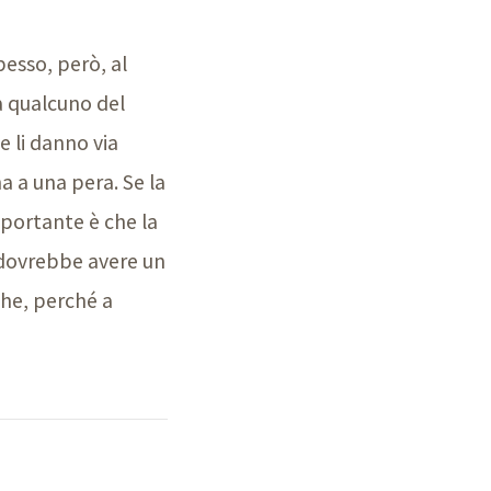
pesso, però, al
a qualcuno del
e li danno via
a a una pera. Se la
mportante è che la
to dovrebbe avere un
he, perché a