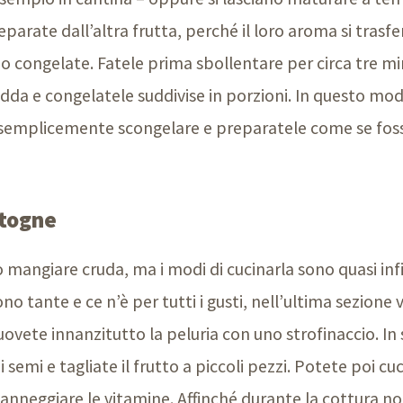
rate dall’altra frutta, perché il loro aroma si trasf
congelate. Fatele prima sbollentare per circa tre min
redda e congelatele suddivise in porzioni. In questo mo
e semplicemente scongelare e preparatele come se fo
otogne
mangiare cruda, ma i modi di cucinarla sono quasi infi
ono tante e ce n’è per tutti i gusti, nell’ultima sezion
ovete innanzitutto la peluria con uno strofinaccio. In 
i semi e tagliate il frutto a piccoli pezzi. Potete poi c
danneggiare le vitamine. Affinché durante la cottura n