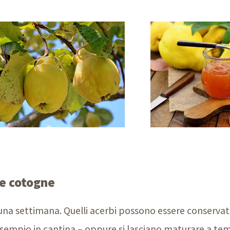
le cotogne
ca una settimana. Quelli acerbi possono essere conservat
 esempio in cantina – oppure si lasciano maturare a t