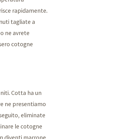
erisce rapidamente.
uti tagliate a
do ne avrete
ssero cotogne
niti. Cotta ha un
e ve ne presentiamo
seguito, eliminate
ucinare le cotogne
on diventi marrone,