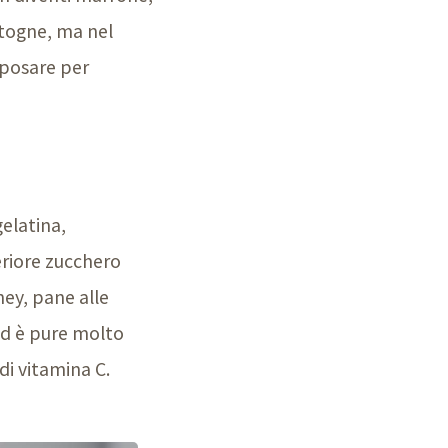
otogne, ma nel
riposare per
gelatina,
eriore zucchero
ney, pane alle
ed è pure molto
di vitamina C.