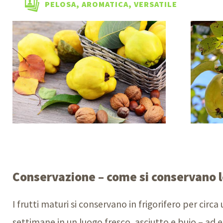
PELOSA, AROMATICA, VERSATILE
Conservazione – come si conservano 
I frutti maturi si conservano in frigorifero per cir
settimane in un luogo fresco, asciutto e buio – ad