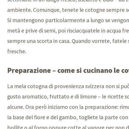
ambiente. Comunque, tenete le cotogne sempre sepa
Si mantengono particolarmente a lungo se vengono 
metà e prive di semi, poi risciacquatele in acqua f
sempre una scorta in casa. Quando vorrete, fatel
fresche.
Preparazione – come si cucinano le c
La mela cotogna di provenienza svizzera non si può 
gusto aromatico, fruttato e di limone – le ricette s
alcune. Ora però iniziamo con la preparazione: rimu
la base del fiore e del gambo, togliete la parte con 
bollite o al forno oppure cotte al vapore per non 