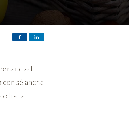
 tornano ad
a con sé anche
o di alta