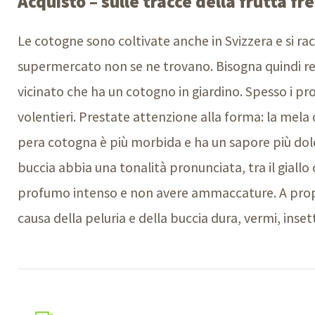
Acquisto – sulle tracce della frutta fr
Le cotogne sono coltivate anche in Svizzera e si rac
supermercato non se ne trovano. Bisogna quindi re
vicinato che ha un cotogno in giardino. Spesso i pro
volentieri. Prestate attenzione alla forma: la mel
pera cotogna è più morbida e ha un sapore più dolc
buccia abbia una tonalità pronunciata, tra il giallo c
profumo intenso e non avere ammaccature. A prop
causa della peluria e della buccia dura, vermi, inset