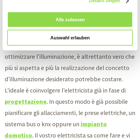
Details zeigen
Progettare la luce con un
Alle zulassen
professionista
Auswahl erlauben
Se è vero che non è mai troppo tardi per
ottimizzare l’illuminazione, è altrettanto vero che
più si aspetta e più la realizzazione del concetto
d’illuminazione desiderato potrebbe costare.
L’ideale è coinvolgere l’elettricista già in fase di
progettazione
. In questo modo è già possibile
pianificare gli allacciamenti, le prese elettriche, un
sistema bus o knx oppure un
impianto
domotico
. Il vostro elettricista sa come fare e vi