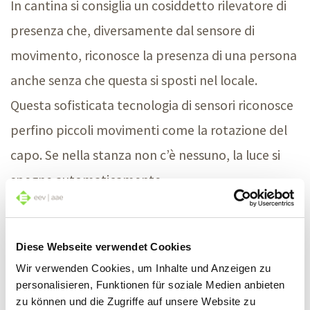
In cantina si consiglia un cosiddetto rilevatore di
presenza che, diversamente dal sensore di
movimento, riconosce la presenza di una persona
anche senza che questa si sposti nel locale.
Questa sofisticata tecnologia di sensori riconosce
perfino piccoli movimenti come la rotazione del
capo. Se nella stanza non c’è nessuno, la luce si
spegne automaticamente.
Simulatore di presenza
Diese Webseite verwendet Cookies
Un altro tipo di sicurezza è fornito dal
Wir verwenden Cookies, um Inhalte und Anzeigen zu
personalisieren, Funktionen für soziale Medien anbieten
simulatore di presenza
. Come suggerisce il
zu können und die Zugriffe auf unsere Website zu