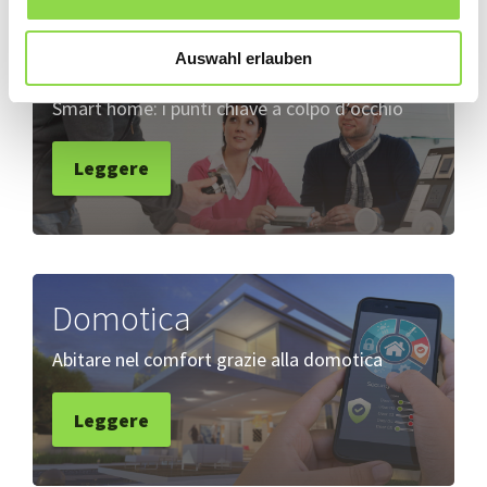
Abitare con più intelligenza
Auswahl erlauben
Smart home: i punti chiave a colpo d’occhio
Leggere
Domotica
Abitare nel comfort grazie alla domotica
Leggere