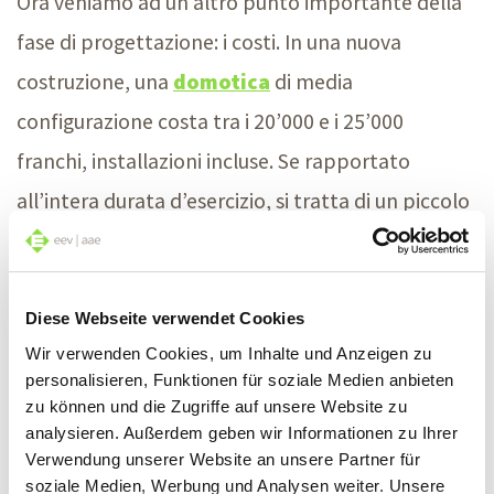
Ora veniamo ad un altro punto importante della
fase di progettazione: i costi. In una nuova
costruzione, una
domotica
di media
configurazione costa tra i 20’000 e i 25’000
franchi, installazioni incluse. Se rapportato
all’intera durata d’esercizio, si tratta di un piccolo
prezzo per un grosso valore aggiunto. Nel caso di
un completamento successivo, invece, bisogna
calcolare il 15–20% della spesa di ristrutturazione
Diese Webseite verwendet Cookies
Wir verwenden Cookies, um Inhalte und Anzeigen zu
complessiva. Si tratta naturalmente di stime
personalisieren, Funktionen für soziale Medien anbieten
medie, che possono essere più alte o più basse a
zu können und die Zugriffe auf unsere Website zu
analysieren. Außerdem geben wir Informationen zu Ihrer
seconda delle preferenze personali.
Verwendung unserer Website an unsere Partner für
soziale Medien, Werbung und Analysen weiter. Unsere