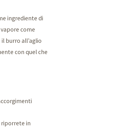
me ingrediente di
al vapore come
l burro all’aglio
mente con quel che
 accorgimenti
riporrete in