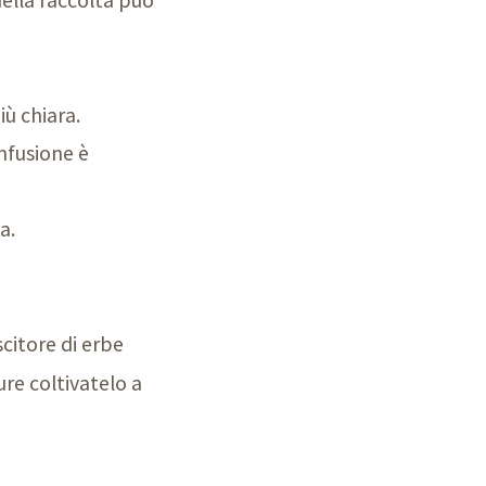
iù chiara.
onfusione è
a.
citore di erbe
ure coltivatelo a