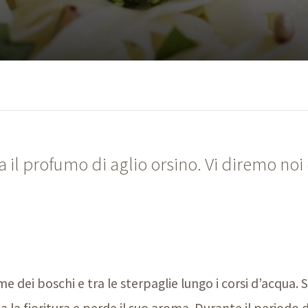
a il profumo di aglio orsino. Vi diremo noi
me dei boschi e tra le sterpaglie lungo i corsi d’acqua. 
a la fioritura e perde il suo aroma. Durante il periodo 