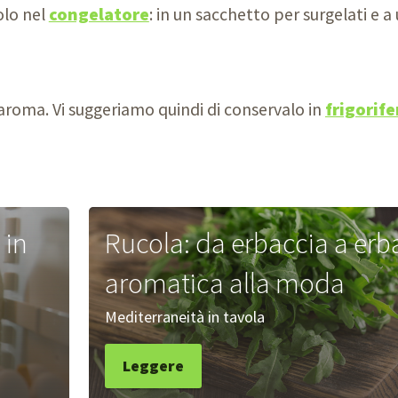
olo nel
congelatore
: in un sacchetto per surgelati e
l’aroma. Vi suggeriamo quindi di conservalo in
frigorife
 in
Rucola: da erbaccia a erb
aromatica alla moda
Mediterraneità in tavola
Leggere