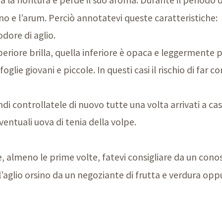
no e l’arum. Perciò annotatevi queste caratteristiche:
odore di aglio.
riore brilla, quella inferiore è opaca e leggermente p
oglie giovani e piccole. In questi casi il rischio di far c
ndi controllatele di nuovo tutte una volta arrivati a cas
entuali uova di tenia della volpe.
, almeno le prime volte, fatevi consigliare da un conos
l’aglio orsino da un negoziante di frutta e verdura opp