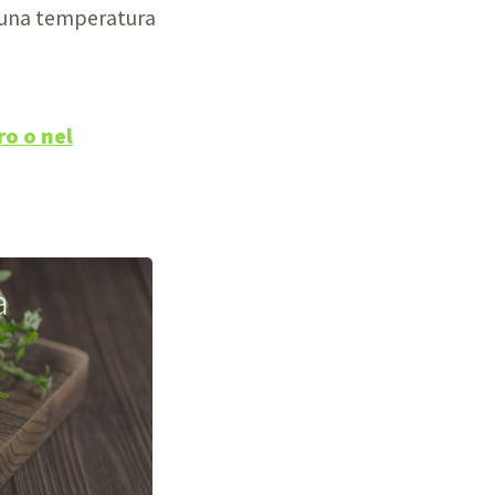
 a una temperatura
ro o nel
a