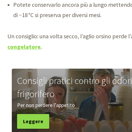
Potete conservarlo ancora più a lungo mettend
di −18 °C si preserva per diversi mesi.
Un consiglio: una volta secco, l’aglio orsino perde 
congelatore
.
Consigli pratici contro gli odori
frigorifero
Per non perdere l’appetito
Leggere