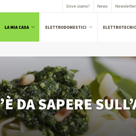
Dove siamo?
News
Newsletter
LA MIA CASA
ELETTRODOMESTICI
ELETTROTECNI
riche
one
hi
a
’È DA SAPERE SULL