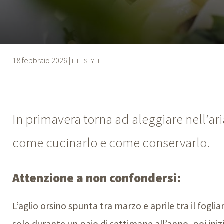
18 febbraio 2026
|
LIFESTYLE
In primavera torna ad aleggiare nell’ari
come cucinarlo e come conservarlo.
Attenzione a non confondersi:
L’aglio orsino spunta tra marzo e aprile tra il foglia
solo durante un paio di settimane all’anno, poi inizi