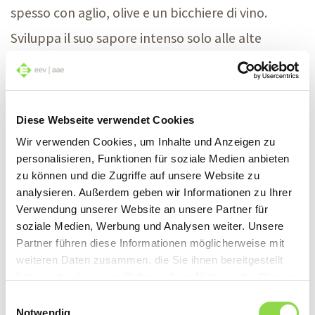
spesso con aglio, olive e un bicchiere di vino.
Sviluppa il suo sapore intenso solo alle alte
temperature e può quindi essere cotto senza
problemi. Il timo è usato come rimedio casalingo
per liberare le vie respiratorie, stimola la
Diese Webseite verwendet Cookies
formazione dei succhi gastrici e ha un effetto
Wir verwenden Cookies, um Inhalte und Anzeigen zu
personalisieren, Funktionen für soziale Medien anbieten
espettorante contro il raffreddore.
zu können und die Zugriffe auf unsere Website zu
analysieren. Außerdem geben wir Informationen zu Ihrer
Salvia, l’erba medicinale
Verwendung unserer Website an unsere Partner für
soziale Medien, Werbung und Analysen weiter. Unsere
Partner führen diese Informationen möglicherweise mit
Benché anche le altre quattro erbe abbiano un
weiteren Daten zusammen, die Sie ihnen bereitgestellt
effetto curativo, la salvia lo porta addirittura nel
haben oder die sie im Rahmen Ihrer Nutzung der Dienste
gesammelt haben.
nome. «Salvia», infatti, deriva dalla parola latina
Einwilligungsauswahl
Notwendig