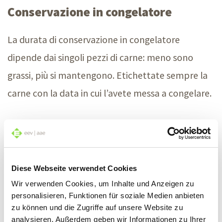
Conservazione in congelatore
La durata di conservazione in congelatore
dipende dai singoli pezzi di carne: meno sono
grassi, più si mantengono. Etichettate sempre la
carne con la data in cui l’avete messa a congelare.
Bruciatura da congelamento
La colorazione brunastra o biancastra e i cristalli
Diese Webseite verwendet Cookies
di ghiaccio visibili sulla carne surgelata sono segni
Wir verwenden Cookies, um Inhalte und Anzeigen zu
di bruciatura da congelamento. Essa insorge
personalisieren, Funktionen für soziale Medien anbieten
perché la temperatura all’interno
zu können und die Zugriffe auf unsere Website zu
analysieren. Außerdem geben wir Informationen zu Ihrer