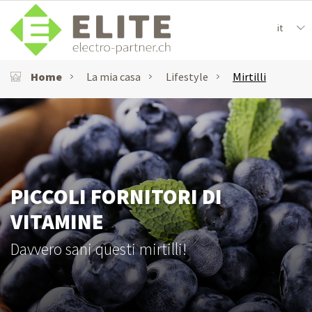
it
Home
La mia casa
Lifestyle
Mirtilli
PICCOLI FORNITORI DI
VITAMINE
Davvero sani questi mirtilli!