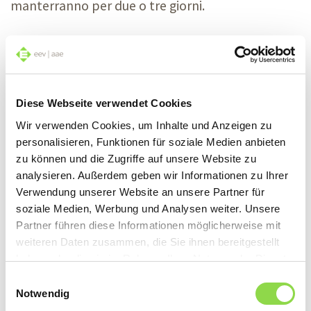
manterranno per due o tre giorni.
Potete anche congelarli: mettete semplicemente
le bacche in un sacchetto o in una vaschetta da
congelatore. Così potrete gustarle tutto l’anno.
Diese Webseite verwendet Cookies
Prima però mettete i mirtilli in una ciotola piena
Wir verwenden Cookies, um Inhalte und Anzeigen zu
d’acqua e poi lasciateli sgocciolare in un colino.
personalisieren, Funktionen für soziale Medien anbieten
zu können und die Zugriffe auf unsere Website zu
analysieren. Außerdem geben wir Informationen zu Ihrer
Dolci o salati
Verwendung unserer Website an unsere Partner für
soziale Medien, Werbung und Analysen weiter. Unsere
Partner führen diese Informationen möglicherweise mit
Sia nell’antipasto, che nel secondo o nel dessert: i
weiteren Daten zusammen, die Sie ihnen bereitgestellt
mirtilli vanno bene dappertutto! Questo frutto,
haben oder die sie im Rahmen Ihrer Nutzung der Dienste
gesammelt haben.
infatti, colpisce per la sua dolcezza aspra ma
Einwilligungsauswahl
Notwendig
discreta, che si abbina a una moltitudine di