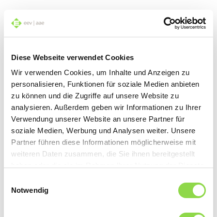
9 leggende riguardanti le
Diese Webseite verwendet Cookies
lavastoviglie
Wir verwenden Cookies, um Inhalte und Anzeigen zu
personalisieren, Funktionen für soziale Medien anbieten
Abbiamo verificato le leggende più diffuse che
zu können und die Zugriffe auf unsere Website zu
aleggiano sulle lavastoviglie.
analysieren. Außerdem geben wir Informationen zu Ihrer
Verwendung unserer Website an unsere Partner für
Leggere
soziale Medien, Werbung und Analysen weiter. Unsere
Partner führen diese Informationen möglicherweise mit
weiteren Daten zusammen, die Sie ihnen bereitgestellt
haben oder die sie im Rahmen Ihrer Nutzung der Dienste
gesammelt haben.
Einwilligungsauswahl
Per bicchieri splendenti
Notwendig
Consigli brillanti per la lavastoviglie