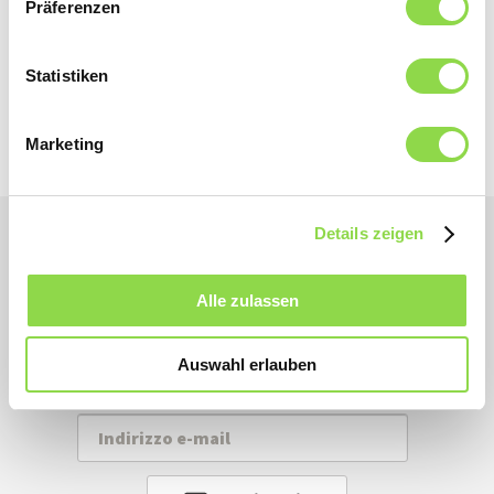
Präferenzen
Leggere
Statistiken
Marketing
Details zeigen
Tutte le novità ed i suggerimenti direttamente
Alle zulassen
a casa, grazie alla nostra Newsletter.
Iscrivetevi ora.
Auswahl erlauben