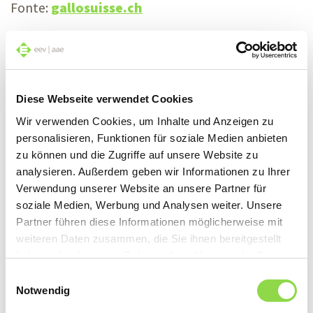
Fonte:
gallosuisse.ch
Piantine delicate, aroma
Diese Webseite verwendet Cookies
intenso
Wir verwenden Cookies, um Inhalte und Anzeigen zu
personalisieren, Funktionen für soziale Medien anbieten
Sapori deliziosi grazie alle erbe aromatiche
zu können und die Zugriffe auf unsere Website zu
analysieren. Außerdem geben wir Informationen zu Ihrer
Leggere
Verwendung unserer Website an unsere Partner für
soziale Medien, Werbung und Analysen weiter. Unsere
Partner führen diese Informationen möglicherweise mit
weiteren Daten zusammen, die Sie ihnen bereitgestellt
haben oder die sie im Rahmen Ihrer Nutzung der Dienste
gesammelt haben.
Tutto quel che c’è da
Einwilligungsauswahl
Notwendig
sapere sull’aglio orsino