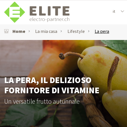
it
Home
La mia casa
Lifestyle
La pera
LA PERA, IL DELIZIOSO
FORNITORE DI VITAMINE
Un versatile frutto autunnale