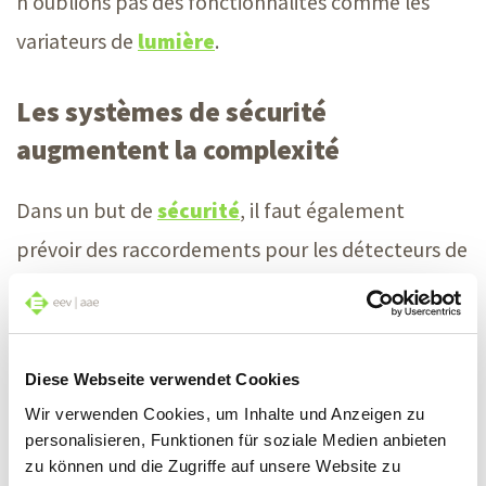
n’oublions pas des fonctionnalités comme les
variateurs de
lumière
.
Les systèmes de sécurité
augmentent la complexité
Dans un but de
sécurité
, il faut également
prévoir des raccordements pour les détecteurs de
mouvements, les alarmes et caméras de
surveillance ; et parmi les extras, un parafoudre
ainsi qu’un interrupteur pour activer la simulation
Diese Webseite verwendet Cookies
de présence ou l’arrosage du jardin. À un niveau
Wir verwenden Cookies, um Inhalte und Anzeigen zu
personalisieren, Funktionen für soziale Medien anbieten
d’exigences élevé, on peut également planifier
zu können und die Zugriffe auf unsere Website zu
l’infrastructure pour un sauna électrique, une