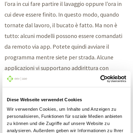
l’ora in cui fare partire il lavaggio oppure l’ora in
cui deve essere finito. In questo modo, quando
tornate dal lavoro, il bucato è fatto. Ma non è
tutto: alcuni modelli possono essere comandati
da remoto via app. Potete quindi avviare il
programma mentre siete per strada. Alcune
applicazioni vi supportano addirittura con
messaggi di errore e vi collegano con il servizio di
assistenza. E prima di scendere inutilmente in
lavanderia, basta controllare lo stato del ciclo di
Diese Webseite verwendet Cookies
Wir verwenden Cookies, um Inhalte und Anzeigen zu
lavaggio dando un’occhiata allo smartphone.
personalisieren, Funktionen für soziale Medien anbieten
zu können und die Zugriffe auf unsere Website zu
Lavaggio silenzioso, sonno profondo
analysieren. Außerdem geben wir Informationen zu Ihrer