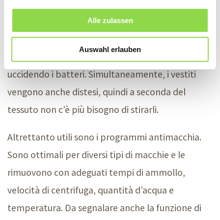
programmi speciali. Uno di questi è il lavaggio a
vapore: dà una rinfrescata ai capi poco sporchi
Alle zulassen
con il vapore che penetra in profondità nella
Auswahl erlauben
struttura dei tessuti, rimuovendo i cattivi odori e
uccidendo i batteri. Simultaneamente, i vestiti
vengono anche distesi, quindi a seconda del
tessuto non c’è più bisogno di stirarli.
Altrettanto utili sono i programmi antimacchia.
Sono ottimali per diversi tipi di macchie e le
rimuovono con adeguati tempi di ammollo,
velocità di centrifuga, quantità d’acqua e
temperatura. Da segnalare anche la funzione di