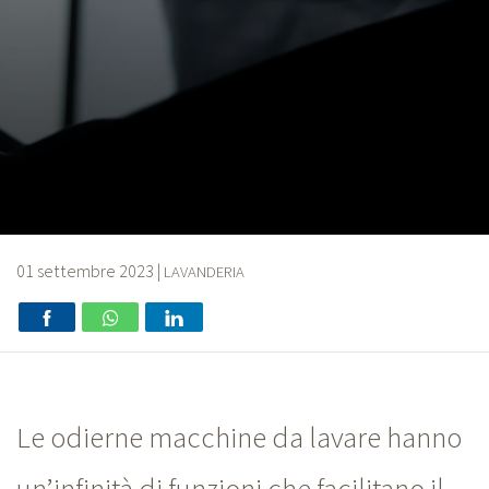
01 settembre 2023
|
LAVANDERIA
Le odierne macchine da lavare hanno
un’infinità di funzioni che facilitano il