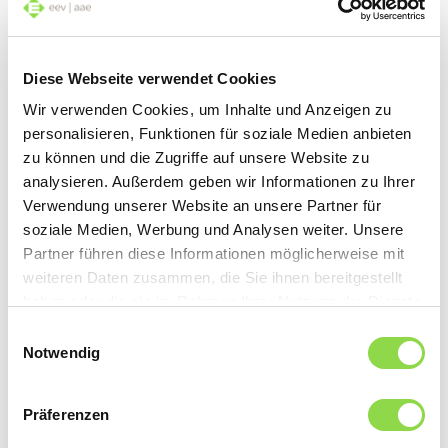
Diese Webseite verwendet Cookies
Einfrieren ohne Plastik
Wir verwenden Cookies, um Inhalte und Anzeigen zu
Die besten Alternativen zu Kunststoff im
personalisieren, Funktionen für soziale Medien anbieten
zu können und die Zugriffe auf unsere Website zu
Tiefkühler
analysieren. Außerdem geben wir Informationen zu Ihrer
Verwendung unserer Website an unsere Partner für
Jetzt lesen
soziale Medien, Werbung und Analysen weiter. Unsere
Partner führen diese Informationen möglicherweise mit
weiteren Daten zusammen, die Sie ihnen bereitgestellt
haben oder die sie im Rahmen Ihrer Nutzung der Dienste
gesammelt haben.
Einwilligungsauswahl
Einfach waschen
Notwendig
So raffiniert sind moderne Waschmaschinen
Präferenzen