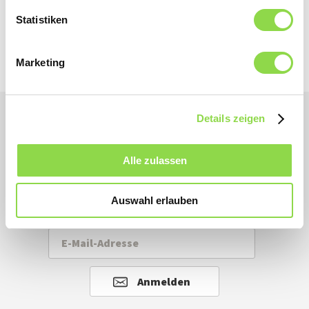
Jetzt lesen
Statistiken
Marketing
Details zeigen
Alle News und Tipps bequem nach Hause mit
Alle zulassen
unserem Newsletter.
Jetzt abonnieren!
Auswahl erlauben
Anmelden