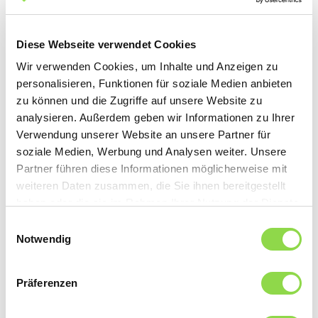
Pilze trocknen
Diese Webseite verwendet Cookies
Noch länger sind getrocknete Pilze haltbar. Dafür
Wir verwenden Cookies, um Inhalte und Anzeigen zu
legen Sie sie auf den mit Backpapier belegten
personalisieren, Funktionen für soziale Medien anbieten
zu können und die Zugriffe auf unsere Website zu
Grillrost und lassen sie für mehrere Stunden bei
analysieren. Außerdem geben wir Informationen zu Ihrer
50 Grad
trocknen. Die Backofentür muss wegen
Verwendung unserer Website an unsere Partner für
soziale Medien, Werbung und Analysen weiter. Unsere
der Feuchtigkeit einen Spalt offen bleiben. Sobald
Partner führen diese Informationen möglicherweise mit
die Pilze beim Anfassen zerbrechen, sind sie
weiteren Daten zusammen, die Sie ihnen bereitgestellt
haben oder die sie im Rahmen Ihrer Nutzung der Dienste
vollständig getrocknet. In einem luftdichten
gesammelt haben.
Einwilligungsauswahl
Behälter an einem kühlen Ort können sie so bis zu
Notwendig
einem Jahr aufbewahrt und vor dem Verwenden
Präferenzen
einfach kurz in warmem Wasser aufgeweicht
werden. Und das Trocknen hat einen weiteren