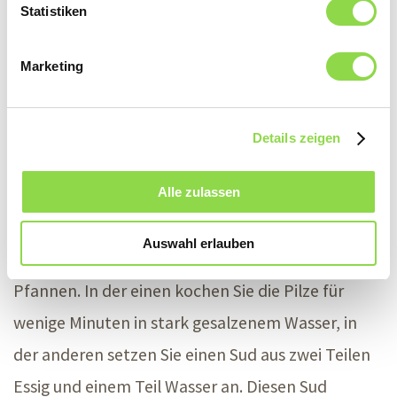
Statistiken
Vorteil: Die Pilze erhalten dadurch ein noch
intensiveres Aroma und verleihen Ihrem Gericht
Marketing
einen würzigen Geschmack!
Details zeigen
Pilze einlegen
Alle zulassen
Ja, auch in Öl oder Essig können Sie die Pilze
einlegen. Letzteres verleiht ihnen ein säuerliches
Auswahl erlauben
Aroma. Für dieses Vorhaben brauchen Sie zwei
Pfannen. In der einen kochen Sie die Pilze für
wenige Minuten in stark gesalzenem Wasser, in
der anderen setzen Sie einen Sud aus zwei Teilen
Essig und einem Teil Wasser an. Diesen Sud