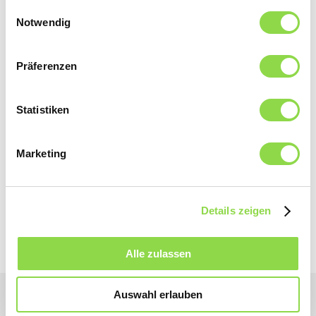
gesammelt haben.
Einwilligungsauswahl
Notwendig
Präferenzen
Birnen, die köstlichen
Vitaminspender
Statistiken
Vielfältige Herbstfrucht
Marketing
Jetzt lesen
Details zeigen
Alle zulassen
Auswahl erlauben