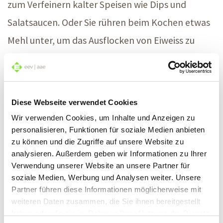
zum Verfeinern kalter Speisen wie Dips und
Salatsaucen. Oder Sie rühren beim Kochen etwas
Mehl unter, um das Ausflocken von Eiweiss zu
verhindern.
Wir wünschen Ihnen en Guete!
Diese Webseite verwendet Cookies
Wir verwenden Cookies, um Inhalte und Anzeigen zu
personalisieren, Funktionen für soziale Medien anbieten
Richtig waschen bei
zu können und die Zugriffe auf unsere Website zu
analysieren. Außerdem geben wir Informationen zu Ihrer
Allergien
Verwendung unserer Website an unsere Partner für
soziale Medien, Werbung und Analysen weiter. Unsere
Pollen, Milben, Duftstoffe
Partner führen diese Informationen möglicherweise mit
weiteren Daten zusammen, die Sie ihnen bereitgestellt
Jetzt lesen
haben oder die sie im Rahmen Ihrer Nutzung der Dienste