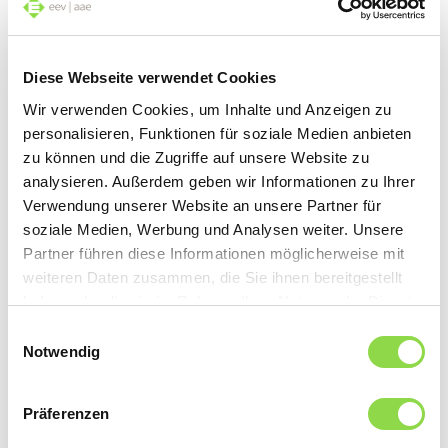
capuchon vissé et les boîtes en inox dotées
d’une fermeture hermétique constituent
Diese Webseite verwendet Cookies
de bonnes alternatives aux boîtes et
Wir verwenden Cookies, um Inhalte und Anzeigen zu
sachets en plastique.
personalisieren, Funktionen für soziale Medien anbieten
zu können und die Zugriffe auf unsere Website zu
Mais gare au carton, papier, chiffons et sacs
analysieren. Außerdem geben wir Informationen zu Ihrer
Verwendung unserer Website an unsere Partner für
en coton – ils ne conviennent pas à la
soziale Medien, Werbung und Analysen weiter. Unsere
congélation.
Partner führen diese Informationen möglicherweise mit
weiteren Daten zusammen, die Sie ihnen bereitgestellt
haben oder die sie im Rahmen Ihrer Nutzung der Dienste
Source:
Liebherr
gesammelt haben.
Einwilligungsauswahl
Notwendig
Präferenzen
Fraîcheur prolongée