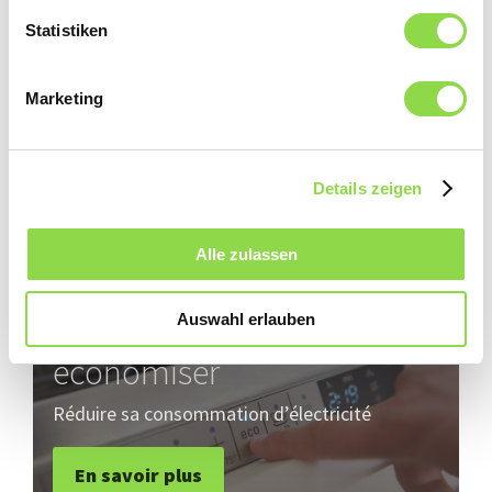
Comment disposer les aliments de manière
Statistiken
adéquate dans le frigidaire
Marketing
En savoir plus
Details zeigen
Alle zulassen
Bien utiliser ses appareils
ménagers pour
Auswahl erlauben
économiser
Réduire sa consommation d’électricité
En savoir plus