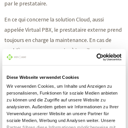
par le prestataire.
En ce qui concerne la solution Cloud, aussi
appelée Virtual PBX, le prestataire externe prend
toujours en charge la maintenance. En cas de
problème ou pour une mise à jour, il peut se
connecter au serveur téléphonique virtuel depuis
n’importe quel endroit. Dans cette solution, les
Diese Webseite verwendet Cookies
coûts de départ sont nettement inférieurs, mais il
Wir verwenden Cookies, um Inhalte und Anzeigen zu
faut tenir compte des taxes mensuelles fixées
personalisieren, Funktionen für soziale Medien anbieten
zu können und die Zugriffe auf unsere Website zu
dans le contrat de maintenance et qui peuvent
analysieren. Außerdem geben wir Informationen zu Ihrer
fortement varier. Il vaut la peine d’y regarder de
Verwendung unserer Website an unsere Partner für
soziale Medien, Werbung und Analysen weiter. Unsere
près.
Partner führen diese Informationen möglicherweise mit