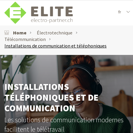
fr
Home
Électrotechnique
Télécommunication
Installations de communication et téléphoniques
INSTALLATIONS
TÉLÉPHONIQUES ET DE
COMMUNICATION
Les solutions de communication modernes
facilitent le télétravail